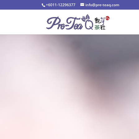
+6011-12296377
info@pre-teaq.com